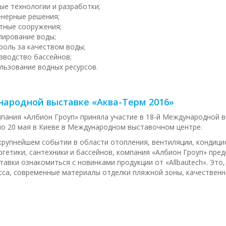
ые технологии и разработки;
нерные решения;
тные сооружения;
лирование воды;
роль за качеством воды;
зводство бассейнов;
льзование водных ресурсов.
ародной выставке «Аква-Терм 2016»
пания «Албион Гроуп» приняла участие в 18-й Международной в
по 20 мая в Киеве в Международном выставочном центре.
крупнейшем событии в области отопления, вентиляции, кондиц
ргетики, сантехники и бассейнов, компания «Албион Гроуп» пре
тавки ознакомиться с новинками продукции от «Allbautech». Это
сса, современные материалы отделки пляжной зоны, качественн