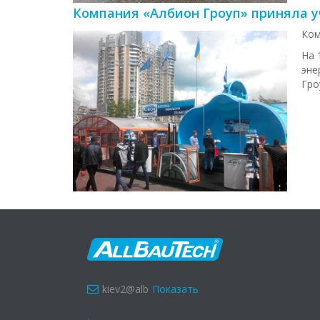
Компания «Албион Гроуп» приняла у
Ком
На 
эне
Гро
kiev2@alb
Показать