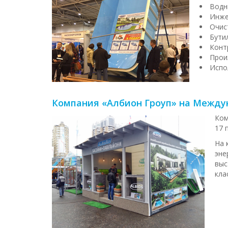
Водн
Инже
Очис
Бути
Конт
Прои
Испо
Компания «Албион Гроуп» на Междун
Ком
17 
На 
эне
выс
кла