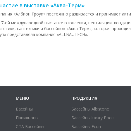
частие в выставке «Аква-Терм»
пания «Албион Гроуп» постоянно развивается и принимает акти
17-ой международной выставке отопления, вентиляции, кондиц
ргетики, сантехники и бассейнов «Аква-Терм», которая проходил
уп» представляла компания «ALLBAUTECH».
МЕНЮ
ПРОДУКЦИЯ
Басейны
Бассейны Albistone
Павильоны
Бассейны luxury Pools
СПА Бассейны
Бассейны Econ