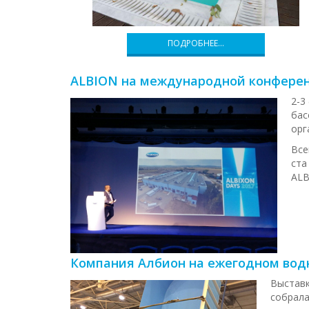
ПОДРОБНЕЕ…
ALBION на международной конферен
2-3
бас
орг
Все
ста
ALB
Компания Албион на ежегодном вод
Выставк
собрала