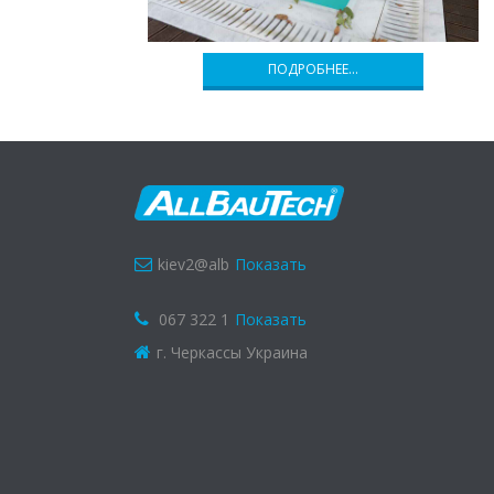
ПОДРОБНЕЕ…
kiev2@alb
Показать
067 322 1
Показать
г. Черкассы Украина